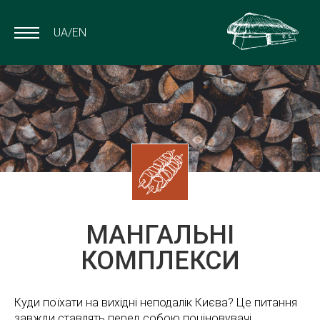
UA
EN
МАНГАЛЬНІ
КОМПЛЕКСИ
Куди поїхати на вихідні неподалік Києва? Це питання
завжди ставлять перед собою поціновувачі